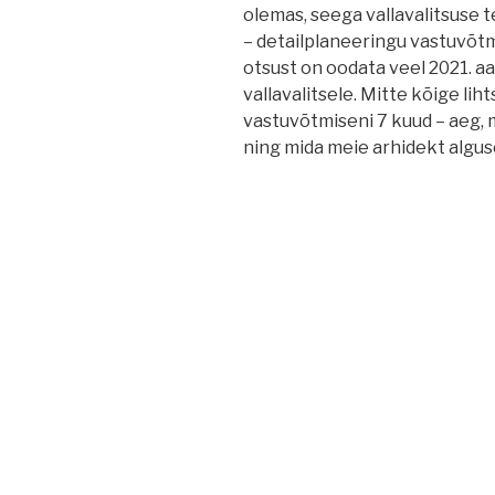
olemas, seega vallavalitsuse 
– detailplaneeringu vastuvõtmi
otsust on oodata veel 2021. aas
vallavalitsele. Mitte kõige li
vastuvõtmiseni 7 kuud – aeg, m
ning mida meie arhidekt algus
Navigeerimine