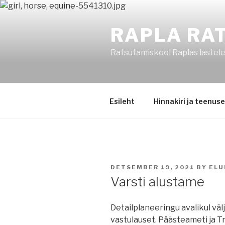
Skip
to
RAPLA RA
content
Ratsutamiskool Raplas lastele
Esileht
Hinnakiri ja teenus
POSTED
DETSEMBER 19, 2021
BY
ELU
ON
Varsti alustame
Detailplaneeringu avalikul väl
vastulauset. Päästeameti ja 