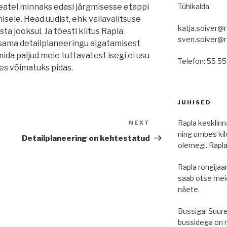
Tühikalda
teatel minnaks edasi järgmisesse etappi
sele. Head uudist, ehk vallavalitsuse
katja.soiver@r
ta jooksul. Ja tõesti kiitus Rapla
sven.soiver@r
htsama detailplaneeringu algatamisest
ida paljud meie tuttavatest isegi ei usu
Telefon: 55 5
es võimatuks pidas.
JUHISED
Rapla kesklinna
NEXT
Next
ning umbes kil
Post
Detailplaneering on kehtestatud
olemegi. Rapla
Rapla rongijaa
saab otse meie
näete.
Bussiga: Suur
bussidega on me