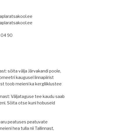
aplaratsakool.ee
aplaratsakool.ee
5 04 90
st: sõita välja Järvakandi poole,
omeetri kaugusel linnapiirist
st toob meieni ka kergliiklustee
mast: Väljataguse tee kaudu saab
ni. Sõita otse kuni hobuseid
earu peatuses peatuvate
ieni hea tulla nii Tallinnast,