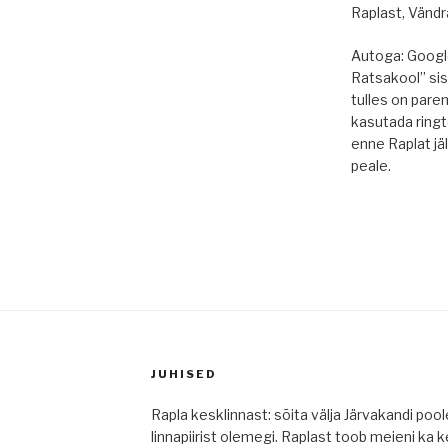
Raplast, Vändra
Autoga: Googl
Ratsakool” sis
tulles on parem
kasutada ringt
enne Raplat jä
peale.
JUHISED
Rapla kesklinnast: sõita välja Järvakandi poo
linnapiirist olemegi. Raplast toob meieni ka k