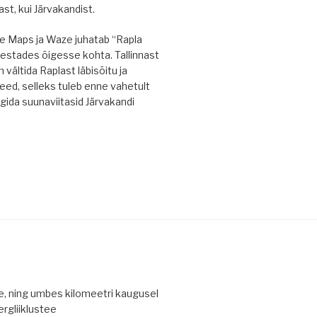
st, kui Järvakandist.
e Maps ja Waze juhatab “Rapla
estades õigesse kohta. Tallinnast
 vältida Raplast läbisõitu ja
eed, selleks tuleb enne vahetult
lgida suunaviitasid Järvakandi
le, ning umbes kilomeetri kaugusel
ergliiklustee