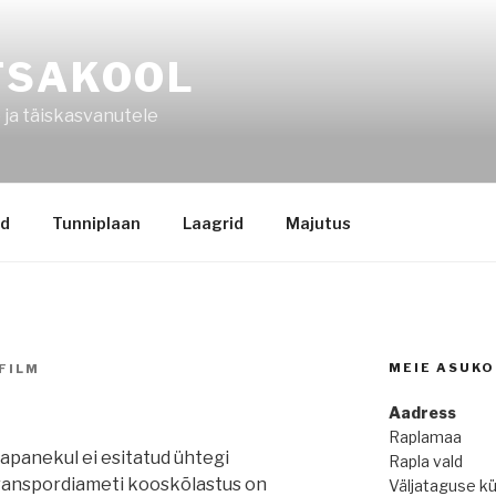
TSAKOOL
 ja täiskasvanutele
ed
Tunniplaan
Laagrid
Majutus
MEIE ASUKO
FILM
Aadress
Raplamaa
japanekul ei esitatud ühtegi
Rapla vald
Transpordiameti kooskõlastus on
Väljataguse kü